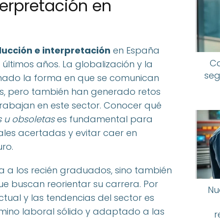
terpretación en
ucción e interpretación
en España
Ca
ltimos años. La globalización y la
seg
rmado la forma en que se comunican
as, pero también han generado retos
rabajan en este sector. Conocer qué
 u obsoletas
es fundamental para
ales acertadas y evitar caer en
uro.
a a los recién graduados, sino también
ue buscan reorientar su carrera. Por
Nu
ctual y las tendencias del sector es
amino laboral sólido y adaptado a las
r