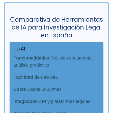
Comparativa de Herramientas
de IA para Investigación Legal
en España
LexAI
Funcionalidades
Revisión documental,
análisis predictivo
Facilidad de uso
Alta
Coste
Desde 500€/mes
Integración
API y plataformas legales