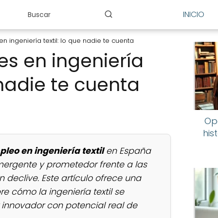
INICIO
 ingeniería textil: lo que nadie te cuenta
s en ingeniería
e nadie te cuenta
Op
his
eo en ingeniería textil
en España
rgente y prometedor frente a las
 declive. Este artículo ofrece una
re cómo la ingeniería textil se
innovador con potencial real de