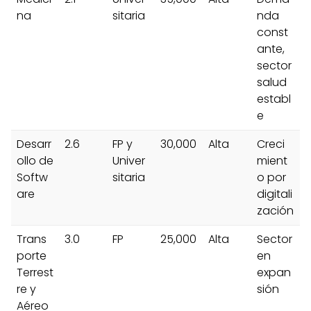
na
sitaria
nda
const
ante,
sector
salud
establ
e
Desarr
2.6
FP y
30,000
Alta
Creci
ollo de
Univer
mient
Softw
sitaria
o por
are
digitali
zación
Trans
3.0
FP
25,000
Alta
Sector
porte
en
Terrest
expan
re y
sión
Aéreo