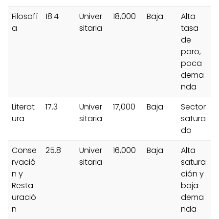
Filosofí
18.4
Univer
18,000
Baja
Alta
a
sitaria
tasa
de
paro,
poca
dema
nda
Literat
17.3
Univer
17,000
Baja
Sector
ura
sitaria
satura
do
Conse
25.8
Univer
16,000
Baja
Alta
rvació
sitaria
satura
n y
ción y
Resta
baja
uració
dema
n
nda