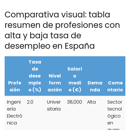
Comparativa visual: tabla
resumen de profesiones con
alta y baja tasa de
desempleo en España
Tasa
de
Salari
dese
Nivel
o
Profe
mple
form
medi
Dema
Come
sión
o (%)
ación
o (€)
nda
ntario
Ingeni
2.0
Univer
38,000
Alta
Sector
ería
sitaria
tecnol
Electró
ógico
nica
en
auge