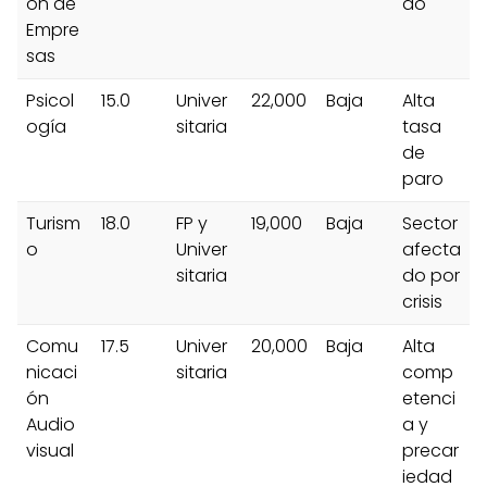
ón de
do
Empre
sas
Psicol
15.0
Univer
22,000
Baja
Alta
ogía
sitaria
tasa
de
paro
Turism
18.0
FP y
19,000
Baja
Sector
o
Univer
afecta
sitaria
do por
crisis
Comu
17.5
Univer
20,000
Baja
Alta
nicaci
sitaria
comp
ón
etenci
Audio
a y
visual
precar
iedad