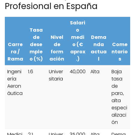
Profesional en España
Salari
Tasa
o
de
Nivel
medi
Dema
Carre
dese
de
o (€
nda
Come
ra /
mple
form
aprox
actua
ntario
Rama
o (%)
ación
.)
l
s
Ingeni
1.6
Univer
40,000
Alta
Baja
ería
sitaria
tasa
Aeron
de
áutica
paro,
alta
especi
alizaci
ón
Medici
2.1
Univer
35,000
Alta
Dema