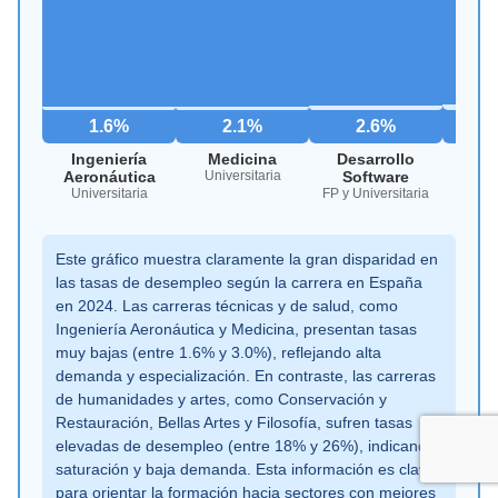
1.6%
2.1%
2.6%
Ingeniería
Medicina
Desarrollo
Tra
Aeronáutica
Universitaria
Software
Ter
Universitaria
FP y Universitaria
Este gráfico muestra claramente la gran disparidad en
las tasas de desempleo según la carrera en España
en 2024. Las carreras técnicas y de salud, como
Ingeniería Aeronáutica y Medicina, presentan tasas
muy bajas (entre 1.6% y 3.0%), reflejando alta
demanda y especialización. En contraste, las carreras
de humanidades y artes, como Conservación y
Restauración, Bellas Artes y Filosofía, sufren tasas
elevadas de desempleo (entre 18% y 26%), indicando
saturación y baja demanda. Esta información es clave
para orientar la formación hacia sectores con mejores